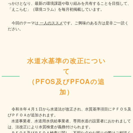
っかけとなり、最新の環境課題や取り組みを共有することを目指して、
「えこらむ」（環境コラム）を毎月初掲載しています。
今回のテーマは
一人のススメ
です。ご興味のある方は是非ご一読く
ださい。
水道水基準の改正につい
て
（PFOS及びPFOAの追
加）
令和８年４月１日から水道法が改正され、水質基準項目にＰＦＯＳ及
びＰＦＯＡが追加されます。
水道事業者、水道用水供給事業者、専用水道の設置者におかれまして
は、法改正により水質検査が義務付けられます。
ＰＦＯＳ及びＰＦＯＡ検査に関し、不明な点やお困りの際はご相談く