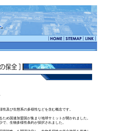
。
様性及び生態系の多様性などを含む概念です。
するため国連加盟国が集まり地球サミットが開かれました。
少で、生物多様性条約が採択されました。