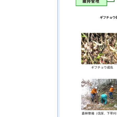
ギフチョウ
ギフチョウ成虫
森林整備（伐採、下草刈