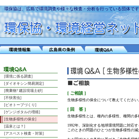
環保協は、広島で環境調査や様々な検査・分析を行っている団体です
[環境に係る調査]
[ダイオキシン簡易測定]
[廃棄物? 建設現場土砂]
[ ご相談 ]
[不快害虫]
生物多様性の保全について教えてください
[ビオトープづくり]
[ 回 答 ]
[ゲンジボタルの増殖]
生物多様性とは、種内の多様性、種間の多
[生物多様性の保全]
1992年、深刻化する地球環境問題に対応
[温泉とは？]
このときの問題のひとつが生物多様性の減
[アスベスト検査・対策]