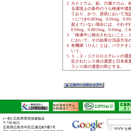
カドミウム、鉛、六価クロム、
る環境上の条件のうち検液中濃
ており、かつ、原状において当
ｌにつき0.003mg、0.01mg、0.05
超えていない場合には、それぞれ検液１
0.03mg、0.0015mg、0.03mg
「検液中に検出されないこと」
において、その結果が当該方法
有機燐（りん）とは、パラチオ
いう。
１，２－ジクロロエチレンの濃度は、
定されたシス体の濃度と日本産業規格
ランス体の濃度の和とする。
(一財) 広島県環境保健協会
〒730-8631
広島県広島市中区広瀬北町9番1号
WWW を