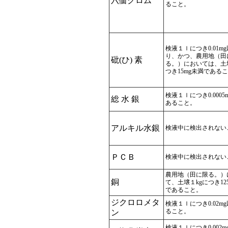
六価クロム
ること。
検液１ｌにつき0.01m
り、かつ、農用地（田
砒(ひ) 素
る。）においては、土
つき15mg未満である
検液１ｌにつき0.0005
総 水 銀
あること。
アルキル水銀
検液中に検出されない
ＰＣＢ
検液中に検出されない
農用地（田に限る。）
銅
て、土壌１kgにつき12
であること。
ジクロロメタ
検液１ｌにつき0.02m
ること。
ン
検液１ｌにつき0.002