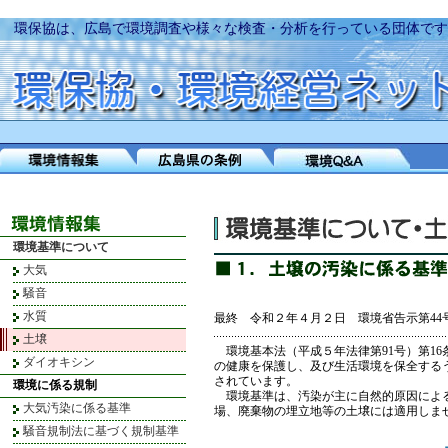
環保協は、広島で環境調査や様々な検査・分析を行っている団体です
環境基準について
大気
騒音
水質
最終 令和２年４月２日 環境省告示第44
土壌
環境基本法（平成５年法律第91号）第1
ダイオキシン
の健康を保護し、及び生活環境を保全する
されています。
環境に係る規制
環境基準は、汚染が主に自然的原因による
大気汚染に係る基準
場、廃棄物の埋立地等の土壌には適用しま
騒音規制法に基づく規制基準