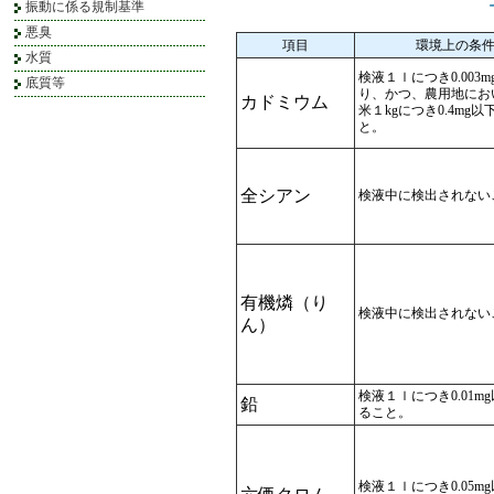
振動に係る規制基準
悪臭
項目
環境上の条
水質
検液１ｌにつき0.003
底質等
り、かつ、農用地にお
カドミウム
米１kgにつき0.4mg
と。
全シアン
検液中に検出されない
有機燐（り
検液中に検出されない
ん）
検液１ｌにつき0.01m
鉛
ること。
検液１ｌにつき0.05m