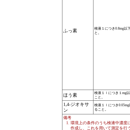
検液１につき0.8mg以
ふっ素
と。
検液１ｌにつき１mg
ほう素
こと。
1,4-ジオキサ
検液１ｌにつき0.05m
ること。
ン
備考
環境上の条件のうち検液中濃度
作成し、これを用いて測定を行