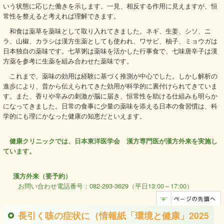
いう状態に応じた働きを示します。一見、相反する作用に見えますが、恒
常性を整えると考えれば理解できます。
和食は薬草を薬味として取り入れてきました。ネギ、生姜、シソ、ニ
ラ、山椒、カラシは漢方生薬としても使われ、ワサビ、柚子、ミョウガは
日本独自の薬味です。七草粥は薬味を活かした行事食で、七味唐辛子は漢
方薬を参考に生薬を組み合わせた薬味です。
これまで、薬味の効用は経験に基づく推測が中心でした。しかし解析の
進歩により、昔から伝えられてきた効用が科学的に裏付けられてきていま
す。また、香りや辛みの刺激が脳に届き、恒常性を助ける仕組みも明らか
になってきました。日常の食事に少量の薬味を添える日本の食習慣は、科
学的にも理にかなった健康の知恵だといえます。
健康クリニックでは、日本東洋医学会 漢方専門医が漢方外来を実施し
ています。
漢方外来（要予約）
お問い合わせ電話番号：082-293-3629（平日13:00～17:00）
長引く咳の症状に（情報紙「環境と健康」2025