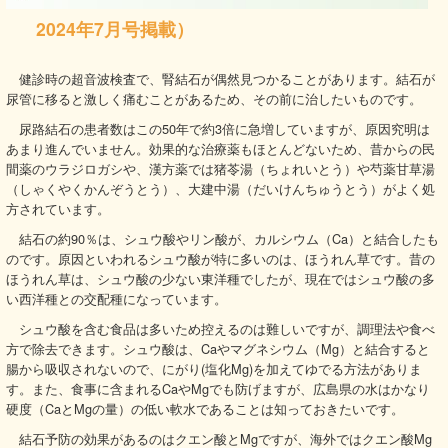
2024年7月号掲載）
健診時の超音波検査で、腎結石が偶然見つかることがあります。結石が
尿管に移ると激しく痛むことがあるため、その前に治したいものです。
尿路結石の患者数はこの50年で約3倍に急増していますが、原因究明は
あまり進んでいません。効果的な治療薬もほとんどないため、昔からの民
間薬のウラジロガシや、漢方薬では猪苓湯（ちょれいとう）や芍薬甘草湯
（しゃくやくかんぞうとう）、大建中湯（だいけんちゅうとう）がよく処
方されています。
結石の約90％は、シュウ酸やリン酸が、カルシウム（Ca）と結合したも
のです。原因といわれるシュウ酸が特に多いのは、ほうれん草です。昔の
ほうれん草は、シュウ酸の少ない東洋種でしたが、現在ではシュウ酸の多
い西洋種との交配種になっています。
シュウ酸を含む食品は多いため控えるのは難しいですが、調理法や食べ
方で除去できます。シュウ酸は、Caやマグネシウム（Mg）と結合すると
腸から吸収されないので、にがり(塩化Mg)を加えてゆでる方法がありま
す。また、食事に含まれるCaやMgでも防げますが、広島県の水はかなり
硬度（CaとMgの量）の低い軟水であることは知っておきたいです。
結石予防の効果があるのはクエン酸とMgですが、海外ではクエン酸Mg