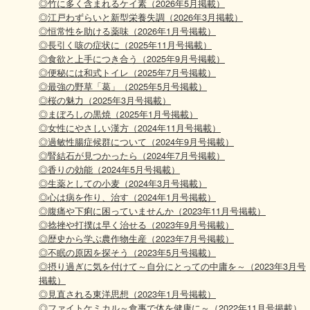
◎竹に多く含まれるケイ素（2026年5月掲載）
◎江戸わずらいと新型栄養失調（2026年3月掲載）
◎恒常性を助ける薬味（2026年1月号掲載）
◎長引く咳の症状に（2025年11月号掲載）
◎食欲と上手につき合う（2025年9月号掲載）
◎便秘には和式トイレ（2025年7月号掲載）
◎最強の野草「葛」（2025年5月号掲載）
◎桜の魅力（2025年3月号掲載）
◎まぼろしの黒焼（2025年1月号掲載）
◎女性にやさしい漢方（2024年11月号掲載）
◎過敏性腸症候群について（2024年9月号掲載）
◎腎結石が見つかったら（2024年7月号掲載）
◎香りの効能（2024年5月号掲載）
◎生薬としての小麦（2024年3月号掲載）
◎心は病を作り、治す（2024年1月号掲載）
◎腹痛や下痢に困っていませんか（2023年11月号掲載）
◎捻挫や打撲は早く治せる（2023年9月号掲載）
◎歴史から学ぶ農作物生産（2023年7月号掲載）
◎不眠の原因を探そう（2023年5月号掲載）
◎摂り過ぎに気を付けて～自分にとっての中庸を～（2023年3月号
掲載）
◎見直される東洋思想（2023年1月号掲載）
◎ファイトケミカル～食事で体を健康に～（2022年11月号掲載）