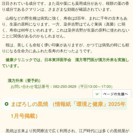
注目されている成分です。また花や葉にも薬用成分があり、桜餅の葉の香
り成分であるクマリンは、さまざまな効能が確認されています。
山桜などの野生種は病気に強く、寿命は2百年、まれに千年の古木もあ
り、生薬の原料になります。一方、染井吉野はてんぐ巣病（真菌）に弱
く、寿命は60年といわれます。これは染井吉野が生薬の原料に使われない
ことに関係があるのかもしれません。
桜は、美しくも命短く儚い印象がありますが、かつては病気の時にも頼
りになる生命力にあふれた長寿の木だったようです。
健康クリニックでは、日本東洋医学会 漢方専門医が漢方外来を実施し
ています。
漢方外来（要予約）
お問い合わせ電話番号：082-293-3629（平日13:00～17:00）
まぼろしの黒焼 （情報紙「環境と健康」2025年
1月号掲載）
黒焼は古来より民間療法で広く利用され、江戸時代には多くの黒焼屋が