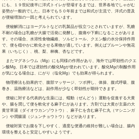
にも、１９世紀後半に洋式トイレが登場するまでは、世界各地でしゃがむ
姿勢が一般的でした。日本でも５０年前までは和式が主流で、洋式の普及
が便秘増加の一因と考えられています。
便秘解消にはヨーグルトなどの乳製品が役立つとされていますが、乳糖
不耐の場合は乳糖が大腸で活発に発酵し、腹痛や下痢になることがありま
す。その場合、水溶性食物繊維、ソルビトール、クエン酸の水分保持作用
で、便を穏やかに軟化させる果物が適しています。例えばプルーンや無花
果（いちじく）、桃、梨、林檎、杏などです。
またマグネシウム（Mg）にも同様の作用があり、海外では即効性のクエ
ン酸Mg、日本では遅効性の酸化Mgが使われています。酸化Mgの制酸作用
が気になる場合は、にがり（塩化Mg）でも効果が得られます。
物理療法も効果的で、腹部マッサージ、ツボ押し、体操、腹式呼吸、腹
巻き、温熱療法などは、副作用が少なく即効性が期待できます。
便秘に対する代表的な生薬には、蠕動（ぜんどう）運動を促進する大黄
や、腸を潤して便を軟化する麻子仁があります。方剤では大黄が主薬の大
黄甘草湯（ダイオウカンゾウトウ）、麻子仁を含む麻子仁丸（マシニンガ
ン）や潤腸湯（ジュンチョウトウ）などがあります。
便秘対策でお腹を下しやすく、適度な便通の維持が難しい場合は、腸内
環境を整えると安定しやすいようです。