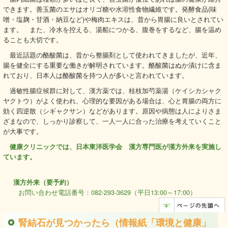
できます。善玉菌のエサはオリゴ糖や水溶性食物繊維です。発酵食品(味
噌・塩麹・甘酒・納豆など)や梅肉エキスは、昔から胃腸に良いとされてい
ます。 また、冷水を控える、湯船につかる、腹巻をするなど、腸を温め
ることも大切です。
最近話題の酪酸菌は、昔から整腸剤として使われてきましたが、近年、
腸を健全にする重要な働きが解明されています。酪酸菌はぬか漬けに含ま
れており、日本人は酪酸菌を持つ人が多いと言われています。
過敏性腸症候群に対して、漢方薬では、桂枝加芍薬湯（ケイシカシャク
ヤクトウ）がよく使われ、心理的な要因がある場合は、心と胃腸の両方に
効く四逆散（シギャクサン）などがあります。原因や病態は人によりさま
ざまなので、しっかり診察して、一人一人に合った治療を考えていくこと
が大事です。
健康クリニックでは、日本東洋医学会 漢方専門医が漢方外来を実施し
ています。
漢方外来（要予約）
お問い合わせ電話番号：082-293-3629（平日13:00～17:00）
腎結石が見つかったら（情報紙「環境と健康」