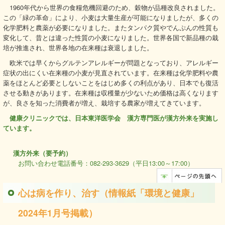
1960年代から世界の食糧危機回避のため、穀物が品種改良されました。
この「緑の革命」により、小麦は大量生産が可能になりましたが、多くの
化学肥料と農薬が必要になりました。またタンパク質やでんぷんの性質も
変化して、昔とは違った性質の小麦になりました。世界各国で新品種の栽
培が推進され、世界各地の在来種は衰退しました。
欧米では早くからグルテンアレルギーが問題となっており、アレルギー
症状の出にくい在来種の小麦が見直されています。在来種は化学肥料や農
薬をほとんど必要としないことをはじめ多くの利点があり、日本でも復活
させる動きがあります。在来種は収穫量が少ないため価格は高くなります
が、良さを知った消費者が増え、栽培する農家が増えてきています。
健康クリニックでは、日本東洋医学会 漢方専門医が漢方外来を実施し
ています。
漢方外来（要予約）
お問い合わせ電話番号：082-293-3629（平日13:00～17:00）
心は病を作り、治す（情報紙「環境と健康」
2024年1月号掲載）