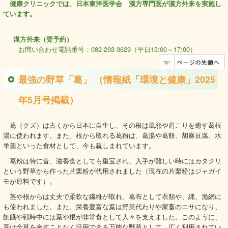
健康クリニックでは、日本東洋医学会 漢方専門医が漢方外来を実施し
ています。
漢方外来（要予約）
お問い合わせ電話番号：082-293-3629（平日13:00～17:00）
最強の野草「葛」 （情報紙「環境と健康」2025
年5月号掲載）
葛（クズ）は古くから日本に自生し、その根は風邪や肩こりを癒す葛根
湯に使われます。また、根から取れる葛粉は、葛湯や葛餅、胡麻豆腐、水
羊羹といった食材として、今も親しまれています。
葛粉は特に昔、滋養食としても重宝され、入手が難しい時にはカタクリ
という野草から作った片栗粉が代用されました（現在の片栗粉はジャガイ
モが原料です）。
茎や根からは丈夫で柔軟な繊維が取れ、葛布として衣類や、縄、漁網に
も使われました。また、栄養豊富な葉は野菜代わりや家畜のエサになり、
飢餓や戦時中には葉や根が非常食として人々を支えました。このように、
葛は全草を余すことなく活用できる万能な野草として、広く利用されてい