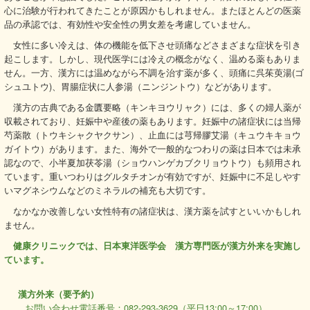
心に治験が行われてきたことが原因かもしれません。またほとんどの医薬
品の承認では、有効性や安全性の男女差を考慮していません。
女性に多い冷えは、体の機能を低下させ頭痛などさまざまな症状を引き
起こします。しかし、現代医学には冷えの概念がなく、温める薬もありま
せん。一方、漢方には温めながら不調を治す薬が多く、頭痛に呉茱萸湯(ゴ
シュユトウ)、胃腸症状に人参湯（ニンジントウ）などがあります。
漢方の古典である金匱要略（キンキヨウリャク）には、多くの婦人薬が
収載されており、妊娠中や産後の薬もあります。妊娠中の諸症状には当帰
芍薬散（トウキシャクヤクサン）、止血には芎帰膠艾湯（キュウキキョウ
ガイトウ）があります。また、海外で一般的なつわりの薬は日本では未承
認なので、小半夏加茯苓湯（ショウハンゲカブクリョウトウ）も頻用され
ています。重いつわりはグルタチオンが有効ですが、妊娠中に不足しやす
いマグネシウムなどのミネラルの補充も大切です。
なかなか改善しない女性特有の諸症状は、漢方薬を試すといいかもしれ
ません。
健康クリニックでは、日本東洋医学会 漢方専門医が漢方外来を実施し
ています。
漢方外来（要予約）
お問い合わせ電話番号：082-293-3629（平日13:00～17:00）