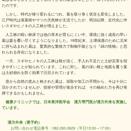
たのです。
しかし、時代が移り変わるにつれ、葛を取り巻く状況も変化しました。
江戸時代は落葉樹やマツの天然林が主流でしたが、明治以降、近代化に伴
いスギやヒノキの人工林が増えました。
人工林の暗い林床では他の草木が育ちにくい中、環境に強く成長の早い
葛は森を覆い尽くすようになりました。19世紀末、土壌保護のために北米
に持ち込まれた葛は、驚異的な繁殖力で制御不能となり『緑の怪物』と恐
れられる存在になりました。
一方、スギやヒノキの人工林は根が浅く、手入れ不足だと土砂災害を招
きやすいことが知られています。これに対し、葛の深い根と地面を覆う葉
は土砂崩れを防ぐ効果で注目されています。
昔から自然の恵みと称された葛は、採取や加工の手間から、今は十分に
活かされていませんが、技術や管理が進歩すれば、その秘めた力を再び発
揮できるかもしれません。
健康クリニックでは、日本東洋医学会 漢方専門医が漢方外来を実施し
ています。
漢方外来（要予約）
お問い合わせ電話番号：082-293-3629（平日13:00～17:00）