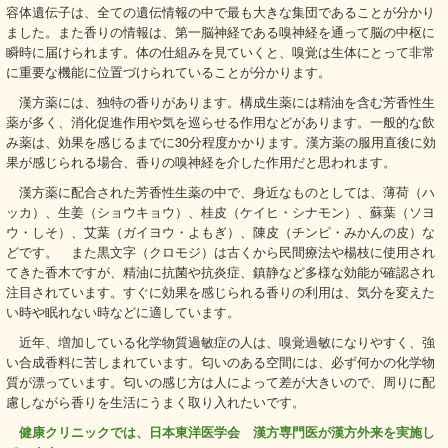
容体遺伝子は、全ての遺伝情報の中で最も大きな集団であることが分かり
ました。また香りの情報は、第一脳神経である嗅神経を通って脳の中枢に
瞬時に届けられます。体の仕組みを見ていくと、嗅覚は生体にとって非常
に重要な機能に位置づけられていることが分かります。
漢方薬には、独特の香りがあります。構成生薬には精油を含む芳香性生
薬が多く、消化促進作用や気を巡らせる作用などがあります。一般的な飲
み薬は、効果を感じるまでに30分程度かかります。漢方薬の服用直後に効
果が感じられる場合、香りの嗅神経を介した作用だと思われます。
漢方薬に配合された芳香性生薬の中で、身近なものとしては、薄荷（ハ
ッカ）、生姜（ショウキョウ）、桂皮（ケイヒ・シナモン）、蘇葉（ソヨ
ウ・しそ）、艾葉（ガイヨウ・よもぎ）、陳皮（チンピ・みかんの皮）な
どです。 また黒文字（クロモジ）は古くから民間療法や楊枝に使用され
てきた香木ですが、精油に抗菌や抗炎症、鎮静など多様な効能が確認され
注目されています。すぐに効果を感じられる香りの利用は、気分を変えた
い時や眠れない時などに適しています。
近年、増加している化学物質過敏症の人は、嗅覚過敏になりやすく、強
い合成香料に苦しまれています。匂いのある空間には、必ず何かの化学物
質が漂っています。匂いの感じ方は人によって差が大きいので、周りに配
慮しながら香りを生活にうまく取り入れたいです。
健康クリニックでは、日本東洋医学会 漢方専門医が漢方外来を実施し