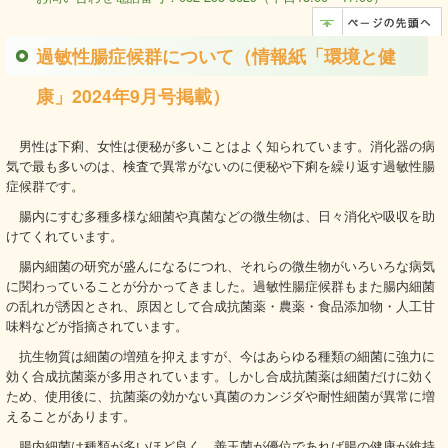
過敏性腸症候群について（情報紙「環境と健
康」2024年9月号掲載）
男性は下痢、女性は便秘が多いことはよく知られています。消化器の病
気で最も多いのは、検査で異常がないのに便秘や下痢を繰り返す過敏性腸
症候群です。
腸内にすむ多種多様な細菌や真菌などの微生物は、日々消化や吸収を助
けてくれています。
腸内細菌の研究が盛んになるにつれ、それらの微生物がいろいろな病気
に関わっていることが分かってきました。過敏性腸症候群もまた腸内細菌
の乱れが誘因とされ、原因として合成抗菌薬・農薬・食品添加物・人工甘
味料などが指摘されています。
抗生物質は細菌の増殖を抑えますが、今はあらゆる種類の細菌に強力に
効く合成抗菌薬が多用されています。しかし合成抗菌薬は細菌だけに効く
ため、使用後に、抗菌薬の効かない真菌のカンジダや耐性細菌が異常に増
えることがあります。
腸内細菌は種類が多いほど良く、善玉菌が優位であれば腸の健康が維持