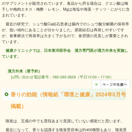
のサプリメントが販売されています。食品から摂る場合は、クエン酸は梅
干しや梅肉エキス・梅酢・レモン、Mgは海塩や海藻・ナッツ・にがりに含
まれています。
最近の研究で、シュウ酸Ca結石患者は腸内でのシュウ酸分解菌の保有率
が、低い傾向にあることが分かりました。尿路結石は再発しやすいです
が、食事療法で再発率は大きく下がるので、食習慣の見直しが重要とされ
ています。
健康クリニックでは、日本東洋医学会 漢方専門医が漢方外来を実施し
ています。
漢方外来（要予約）
お問い合わせ電話番号：082-293-3629（平日13:00～17:00）
香りの効能（情報紙「環境と健康」2024年5月号
掲載）
嗅覚は、五感の中でも普段あまり意識していない感覚だと思います。
最近になって、香りを認識する嗅覚受容体は約400種類もあり、嗅覚受