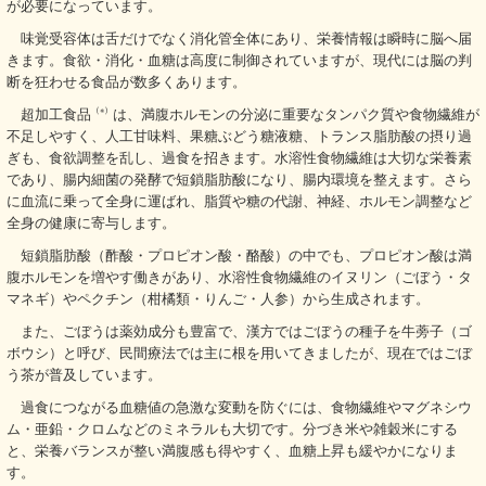
が必要になっています。
味覚受容体は舌だけでなく消化管全体にあり、栄養情報は瞬時に脳へ届
きます。食欲・消化・血糖は高度に制御されていますが、現代には脳の判
断を狂わせる食品が数多くあります。
超加工食品
（※）
は、満腹ホルモンの分泌に重要なタンパク質や食物繊維が
不足しやすく、人工甘味料、果糖ぶどう糖液糖、トランス脂肪酸の摂り過
ぎも、食欲調整を乱し、過食を招きます。水溶性食物繊維は大切な栄養素
であり、腸内細菌の発酵で短鎖脂肪酸になり、腸内環境を整えます。さら
に血流に乗って全身に運ばれ、脂質や糖の代謝、神経、ホルモン調整など
全身の健康に寄与します。
短鎖脂肪酸（酢酸・プロピオン酸・酪酸）の中でも、プロピオン酸は満
腹ホルモンを増やす働きがあり、水溶性食物繊維のイヌリン（ごぼう・タ
マネギ）やペクチン（柑橘類・りんご・人参）から生成されます。
また、ごぼうは薬効成分も豊富で、漢方ではごぼうの種子を牛蒡子（ゴ
ボウシ）と呼び、民間療法では主に根を用いてきましたが、現在ではごぼ
う茶が普及しています。
過食につながる血糖値の急激な変動を防ぐには、食物繊維やマグネシウ
ム・亜鉛・クロムなどのミネラルも大切です。分づき米や雑穀米にする
と、栄養バランスが整い満腹感も得やすく、血糖上昇も緩やかになりま
す。