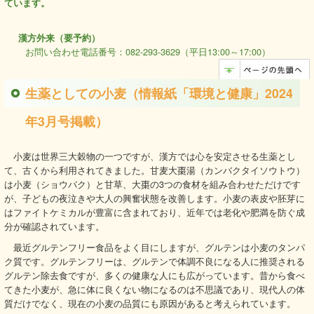
ています。
漢方外来（要予約）
お問い合わせ電話番号：082-293-3629（平日13:00～17:00）
生薬としての小麦（情報紙「環境と健康」2024
年3月号掲載）
小麦は世界三大穀物の一つですが、漢方では心を安定させる生薬とし
て、古くから利用されてきました。甘麦大棗湯（カンバクタイソウトウ）
は小麦（ショウバク）と甘草、大棗の3つの食材を組み合わせただけです
が、子どもの夜泣きや大人の興奮状態を改善します。小麦の表皮や胚芽に
はファイトケミカルが豊富に含まれており、近年では老化や肥満を防ぐ成
分が確認されています。
最近グルテンフリー食品をよく目にしますが、グルテンは小麦のタンパ
ク質です。グルテンフリーは、グルテンで体調不良になる人に推奨される
グルテン除去食ですが、多くの健康な人にも広がっています。昔から食べ
てきた小麦が、急に体に良くない物になるのは不思議であり、現代人の体
質だけでなく、現在の小麦の品質にも原因があると考えられています。