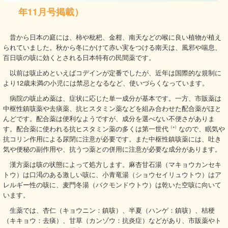
年11月号掲載）
昔から日本の庭には、柿や枇杷、金柑、南天などの喉に良い植物が植え
られていました。秋から冬にかけて赤い実をつける南天は、風邪や喘息、
百日咳の咳に効くとされる日本特有の民間薬です。
以前は咳止めといえばコデインが定番でしたが、近年は国際的な規制に
より12歳未満の小児には禁忌となるなど、使いづらくなっています。
病院の咳止め薬は、症状に応じた単一成分が基本です。一方、市販薬は
中枢性鎮咳薬や去痰薬、抗ヒスタミン薬などを組み合わせた配合薬がほと
んどです。配合薬は便利なようですが、成分を選べない不便さがありま
す。配合薬に使われる抗ヒスタミン薬の多くは第一世代
（※）
なので、眠気や
抗コリン作用による尿閉に注意が必要です。また中枢性鎮咳薬には、吐き
気や便秘の副作用や、抗うつ薬との併用に注意が必要な成分があります。
漢方薬は咳の状態によって処方します。麻杏甘石湯（マキョウカンセキ
トウ）は口渇のある激しい咳に、小青竜湯（ショウセイリュウトウ）はア
レルギー性の咳に、麦門冬湯（バクモンドウトウ）は乾いた空咳に向いて
います。
生薬では、杏仁（キョウニン：鎮咳）、半夏（ハンゲ：鎮咳）、桔梗
（キキョウ：去痰）、甘草（カンゾウ：抗炎症）などがあり、市販薬やト