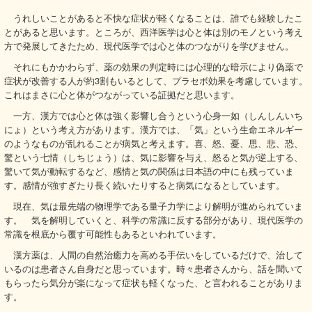
うれしいことがあると不快な症状が軽くなることは、誰でも経験したこ
とがあると思います。ところが、西洋医学は心と体は別のモノという考え
方で発展してきたため、現代医学では心と体のつながりを学びません。
それにもかかわらず、薬の効果の判定時には心理的な暗示により偽薬で
症状が改善する人が約3割もいるとして、プラセボ効果を考慮しています。
これはまさに心と体がつながっている証拠だと思います。
一方、漢方では心と体は強く影響し合うという心身一如（しんしんいち
にょ）という考え方があります。漢方では、「気」という生命エネルギー
のようなものが乱れることが病気と考えます。喜、怒、憂、思、悲、恐、
驚という七情（しちじょう）は、気に影響を与え、怒ると気が逆上する、
驚いて気が動転するなど、感情と気の関係は日本語の中にも残っていま
す。感情が強すぎたり長く続いたりすると病気になるとしています。
現在、気は最先端の物理学である量子力学により解明が進められていま
す。 気を解明していくと、科学の常識に反する部分があり、現代医学の
常識を根底から覆す可能性もあるといわれています。
漢方薬は、人間の自然治癒力を高める手伝いをしているだけで、治して
いるのは患者さん自身だと思っています。時々患者さんから、話を聞いて
もらったら気分が楽になって症状も軽くなった、と言われることがありま
す。