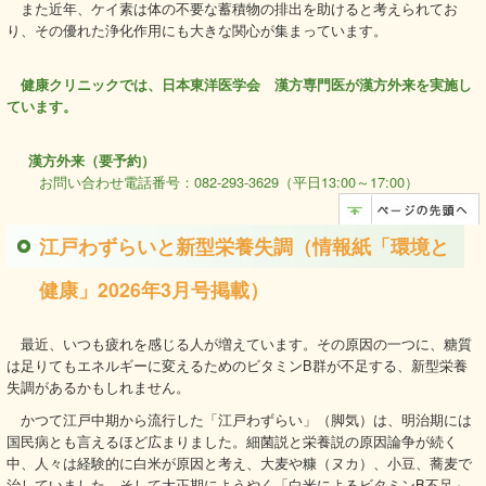
また近年、ケイ素は体の不要な蓄積物の排出を助けると考えられてお
り、その優れた浄化作用にも大きな関心が集まっています。
健康クリニックでは、日本東洋医学会 漢方専門医が漢方外来を実施し
ています。
漢方外来（要予約）
お問い合わせ電話番号：082-293-3629（平日13:00～17:00）
江戸わずらいと新型栄養失調（情報紙「環境と
健康」2026年3月号掲載）
最近、いつも疲れを感じる人が増えています。その原因の一つに、糖質
は足りてもエネルギーに変えるためのビタミンB群が不足する、新型栄養
失調があるかもしれません。
かつて江戸中期から流行した「江戸わずらい」（脚気）は、明治期には
国民病とも言えるほど広まりました。細菌説と栄養説の原因論争が続く
中、人々は経験的に白米が原因と考え、大麦や糠（ヌカ）、小豆、蕎麦で
治していました。そして大正期にようやく「白米によるビタミンB不足」