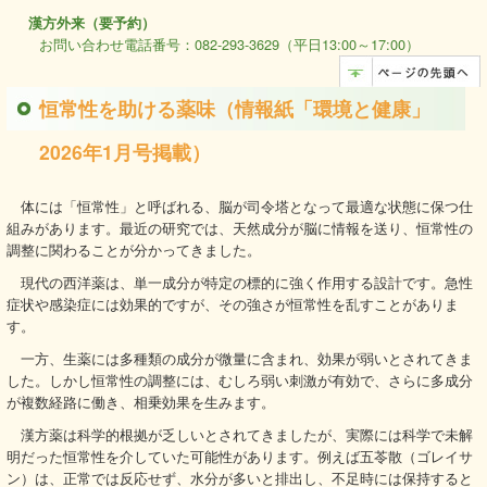
漢方外来（要予約）
お問い合わせ電話番号：082-293-3629（平日13:00～17:00）
恒常性を助ける薬味（情報紙「環境と健康」
2026年1月号掲載）
体には「恒常性」と呼ばれる、脳が司令塔となって最適な状態に保つ仕
組みがあります。最近の研究では、天然成分が脳に情報を送り、恒常性の
調整に関わることが分かってきました。
現代の西洋薬は、単一成分が特定の標的に強く作用する設計です。急性
症状や感染症には効果的ですが、その強さが恒常性を乱すことがありま
す。
一方、生薬には多種類の成分が微量に含まれ、効果が弱いとされてきま
した。しかし恒常性の調整には、むしろ弱い刺激が有効で、さらに多成分
が複数経路に働き、相乗効果を生みます。
漢方薬は科学的根拠が乏しいとされてきましたが、実際には科学で未解
明だった恒常性を介していた可能性があります。例えば五苓散（ゴレイサ
ン）は、正常では反応せず、水分が多いと排出し、不足時には保持すると