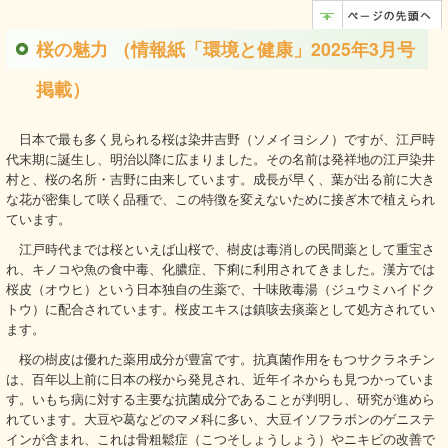
桜の魅力 （情報紙「環境と健康」2025年3月号
掲載）
日本で最も多く見られる桜は染井吉野（ソメイヨシノ）ですが、江戸時
代末期に誕生し、明治以降に広まりました。その名前は発祥地の江戸染井
村と、桜の名所・吉野に由来しています。成長が早く、葉が出る前に大き
な花が密集して咲く品種で、この特徴を変えないために接ぎ木で植えられ
ています。
江戸時代までは桜といえば山桜で、樹皮は毒消しの民間薬として重宝さ
れ、キノコや魚の食中毒、化膿症、下痢に利用されてきました。漢方では
桜皮（オウヒ）という日本独自の生薬で、十味敗毒湯（ジュウミハイドク
トウ）に配合されています。桜皮エキスは鎮咳去痰薬として処方されてい
ます。
桜の樹皮は優れた薬用成分が豊富です。抗真菌作用をもつサクラネチン
は、百年以上前に日本の桜から発見され、近年イネからも見つかっていま
す。いもち病に対する主要な抗菌成分であることが判明し、研究が進めら
れています。大豆や葛などのマメ科に多い、大豆イソフラボンのゲニステ
インが含まれ、これは骨粗鬆症（こつそしょうしょう）やニキビの改善で