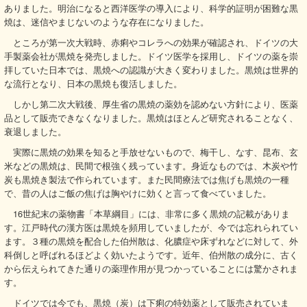
ありました。明治になると西洋医学の導入により、科学的証明が困難な黒
焼は、迷信やまじないのような存在になりました。
ところが第一次大戦時、赤痢やコレラへの効果が確認され、ドイツの大
手製薬会社が黒焼を発売しました。ドイツ医学を採用し、ドイツの薬を崇
拝していた日本では、黒焼への認識が大きく変わりました。黒焼は世界的
な流行となり、日本の黒焼も復活しました。
しかし第二次大戦後、厚生省の黒焼の薬効を認めない方針により、医薬
品として販売できなくなりました。黒焼はほとんど研究されることなく、
衰退しました。
実際に黒焼の効果を知ると手放せないもので、梅干し、なす、昆布、玄
米などの黒焼は、民間で根強く残っています。身近なものでは、木炭や竹
炭も黒焼き製法で作られています。また民間療法では焦げも黒焼の一種
で、昔の人はご飯の焦げは胸やけに効くと言って食べていました。
16世紀末の薬物書「本草綱目」には、非常に多く黒焼の記載がありま
す。江戸時代の漢方医は黒焼を頻用していましたが、今では忘れられてい
ます。３種の黒焼を配合した伯州散は、化膿症や床ずれなどに対して、外
科倒しと呼ばれるほどよく効いたようです。近年、伯州散の成分に、古く
から伝えられてきた通りの薬理作用が見つかっていることには驚かされま
す。
ドイツでは今でも、黒焼（炭）は下痢の特効薬として販売されていま