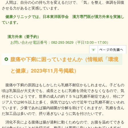
人間は、自分の心の持ち方を変えるだけで、「気」を整え、体調を回復
させる力があると実感しています。
健康クリニックでは、日本東洋医学会 漢方専門医が漢方外来を実施し
ています。
漢方外来（要予約）
お問い合わせ電話番号：082-293-3629（平日13:00～17:00）
腹痛や下痢に困っていませんか（情報紙「環境
と健康」2023年11月号掲載）
腹痛や下痢の原因はもしかしたら乳糖不耐症かもしれません。子どもの
頃は乳製品が大丈夫でも、成長とともに乳糖を消化できなくなるので、気
付きにくいようです。世界の成人の約７５％は乳糖不耐症であり、特にア
ジア人では90％以上と多く、病気ではないので近年では乳糖不耐といわれ
ています。少量であれば腸内細菌が分解を助けてくれますが、乳糖を含ん
だ加工品は多いので、摂り過ぎないように気を付けたいです。
消化不良による腹痛は腸が過剰に動くためなので、お腹を温めてできる
だけ食べないことが大切です。梅干しは胃腸に良いといわれていますが、