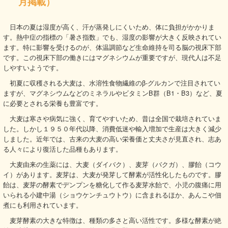
月掲載）
日本の夏は湿度が高く、汗が蒸発しにくいため、体に負担がかかりま
す。熱中症の指標の「暑さ指数」でも、湿度の影響が大きく反映されてい
ます。特に影響を受けるのが、体温調節など生命維持を司る脳の視床下部
です。この視床下部の働きにはマグネシウムが重要ですが、現代人は不足
しやすいようです。
初夏に収穫される大麦は、水溶性食物繊維のβ-グルカンで注目されてい
ますが、マグネシウムなどのミネラルやビタミンB群（B1・B3）など、夏
に必要とされる栄養も豊富です。
大麦は寒さや病気に強く、育てやすいため、昔は全国で栽培されていま
した。しかし１９５０年代以降、消費低迷や輸入増加で生産は大きく減少
しました。近年では、古来の大麦の高い栄養価と丈夫さが見直され、志あ
る人々により復活した品種もあります。
大麦由来の生薬には、大麦（ダイバク）、麦芽（バクガ）、膠飴（コウ
イ）があります。麦芽は、大麦が発芽して酵素が活性化したものです。膠
飴は、麦芽の酵素でデンプンを糖化して作る麦芽水飴で、小児の腹痛に用
いられる小建中湯（ショウケンチュウトウ）に含まれるほか、あんこや佃
煮にも利用されています。
麦芽酵素の大きな特徴は、種類の多さと高い活性です。多様な酵素が絶