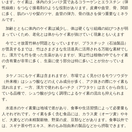
います。ケイ素は、体内のタンパク質であるコラーゲンとエラスチン（弾
性線維）をつなぐ接着剤のような役割があります。皮膚や血管、骨、関節
に多く、肌のハリや髪のツヤ、血管の弾力、骨の強さを保つ重要なミネラ
ルです。
加齢とともに体内のケイ素は減少し、体は硬くなり組織の結びつきが弱
まっていくため、老化とは体からケイ素が抜けていく現象ともいえます
今でこそ放置竹林が問題となっていますが、プラスチック（石油製品）
が普及するまでは、竹はさまざまな生活道具に活用される万能な素材でし
た。漢方でも竹を使った生薬がありますが、実は竹は植物の中でもケイ素
の含有量が非常に多く、生薬に使う部分は特に多いことが分かっていま
す。
タケノコにもケイ素は含まれますが、市場でよく見かけるモウソウダケ
（外来種）はシュウ酸などのえぐみ成分が多く、アク抜きの際にケイ素も
流れ出ます。一方、漢方で使われるハチク（アワタケ）は古くから自生し
ている品種で、シュウ酸が少なく調理によるケイ素の流出も抑えられま
す。
水道水のケイ素量は地域で差があり、食事や生活習慣によって必要量も
人それぞれです。ケイ素を多く含む食品には、カラス麦（オーツ麦）やキ
ビ、大麦などの未精製穀物、野菜の皮、豆類などがあります。食事以外で
は、スギナ茶や竹エキス、米のもみ殻由来の製品などから摂取できます。