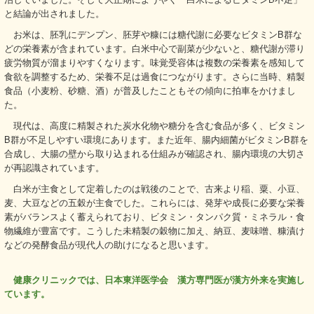
と結論が出されました。
お米は、胚乳にデンプン、胚芽や糠には糖代謝に必要なビタミンB群な
どの栄養素が含まれています。白米中心で副菜が少ないと、糖代謝が滞り
疲労物質が溜まりやすくなります。味覚受容体は複数の栄養素を感知して
食欲を調整するため、栄養不足は過食につながります。さらに当時、精製
食品（小麦粉、砂糖、酒）が普及したこともその傾向に拍車をかけまし
た。
現代は、高度に精製された炭水化物や糖分を含む食品が多く、ビタミン
B群が不足しやすい環境にあります。また近年、腸内細菌がビタミンB群を
合成し、大腸の壁から取り込まれる仕組みが確認され、腸内環境の大切さ
が再認識されています。
白米が主食として定着したのは戦後のことで、古来より稲、粟、小豆、
麦、大豆などの五穀が主食でした。これらには、発芽や成長に必要な栄養
素がバランスよく蓄えられており、ビタミン・タンパク質・ミネラル・食
物繊維が豊富です。こうした未精製の穀物に加え、納豆、麦味噌、糠漬け
などの発酵食品が現代人の助けになると思います。
健康クリニックでは、日本東洋医学会 漢方専門医が漢方外来を実施し
ています。