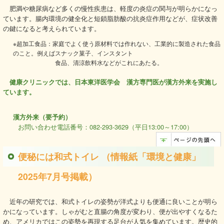
肥満や糖尿病など多くの慢性疾患は、軽度の炎症の関与が明らかになっ
ています。腸内環境の健全化と短鎖脂肪酸の抗炎症作用などが、症状改善
の鍵になると考えられています。
※超加工食品：家庭でよく使う原材料では作れない、工業的に製造された食品
のこと。例えばスナック菓子、インスタント
食品、清涼飲料水などがこれにあたる。
健康クリニックでは、日本東洋医学会 漢方専門医が漢方外来を実施し
ています。
漢方外来（要予約）
お問い合わせ電話番号：082-293-3629（平日13:00～17:00）
便秘には和式トイレ （情報紙「環境と健康」
2025年7月号掲載）
近年の研究では、和式トイレの姿勢が洋式よりも便通に良いことが明ら
かになっています。しゃがむと直腸の角度が変わり、便が出やすくなるた
め、アメリカではこの姿勢を再現する足台が人気を集めています。歴史的