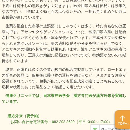
下痢には梅干しの黒焼きがよく効きます。医療用漢方薬は便秘には効果的
なのですが、下痢によく効くものは少ないため、一刻も早く止めたい時は
市販薬が適しています。
生薬を配合した市販の止瀉薬（ししゃやく）は多く、特に有名なのは正
露丸です。アセンヤクやゲンノショウコといった、医療用漢方薬には配合
されていない古くからある止瀉薬が使われています。主成分のブナや松か
らとれる木クレオソートは、腸の過剰な動きや分泌を抑えるだけでなく、
アニサキスの活動を抑制する効果もあります。近年アニサキス症の患者は
増加しており、正露丸の効能に記載はないのですが、特効薬がないので期
待されています。
現在、正露丸は多くの企業が独自の配合で製造しています。ロートエキ
ス配合の製品は、服用後は乗り物の運転を避けるなど、さまざまな注意が
必要とされています。包装が似ていても配合成分が違うこともあるので、
症状や状況にあった製品をよく確認して選びたいです。
健康クリニックでは、日本東洋医学会 漢方専門医が漢方外来を実施し
ています。
漢方外来（要予約）
お問い合わせ電話番号：082-293-3629（平日13:00～17:00）
TOPへ