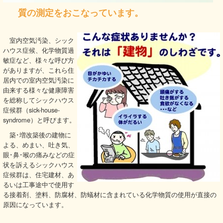
質の測定をおこなっています。
室内空気汚染、シック
ハウス症候、化学物質過
敏症など、様々な呼び方
がありますが、これら住
居内での室内空気汚染に
由来する様々な健康障害
を総称してシックハウス
症候群（sick-house-
syndrome）と呼びます。
築･増改築後の建物に
よる、めまい、吐き気、
眼･鼻･喉の痛みなどの症
状を訴えるシックハウス
症候群は、住宅建材、あ
るいは工事途中で使用す
る接着剤、塗料、防腐材、防蟻材に含まれている化学物質の使用が直接の
原因になっています。