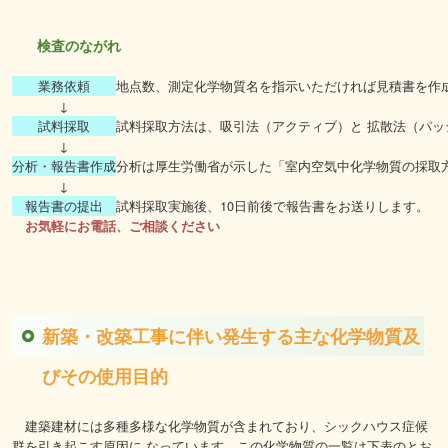
検査のながれ
業務依頼
地点数、測定化学物質名を指示いただければ見積書を作
↓
試料採取
試料採取方法は、吸引法（アクティブ）と 拡散法（パ
↓
分析・報告書作成
分析は厚生労働省が示した「室内空気中化学物質の採取
↓
報告書の提出
試料採取実施後、10日前後で報告書をお送りします。
お気軽にお電話、ご相談ください
新築・改築工事に伴い発生する主な化学物質及
びその使用目的
建築建材には多種多様な化学物質が含まれており、シックハウス症候
群を引き起こす原因に なっています。この化学物質の一覧は下表のとお