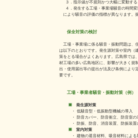
３．指示値が不規則かつ大幅に変動する
４．発生する工場・事業場騒音の時間変
により騒音の評価の指標が異なります。振
保全対策の検討
工場・事業場に係る騒音・振動問題は、
は以下のとおりです。発生源対策や室内（
策をとる場合がよくあります。広島県では
材工場の多い広島地区に、影響が大きく規
出・使用届出等の提出が法及び条例により
要です。
工場・事業者騒音・振動対策（例）
発生源対策
・ 低騒音型・低振動型機械の導入
・ 防音カバー、防音衝立、防音室の
・ 防振、防音、消音装置、防振装置
室内対策
・ 建物の遮音材料、吸音材料による