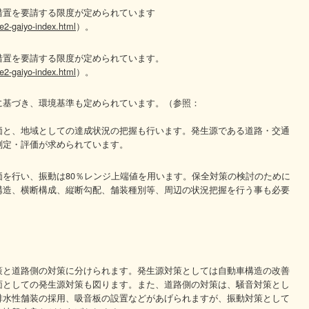
措置を要請する限度が定められています
-e2-gaiyo-index.html
）。
措置を要請する限度が定められています。
-e2-gaiyo-index.html
）。
に基づき、環境基準も定められています。（参照：
価と、地域としての達成状況の把握も行います。発生源である道路・交通
測定・評価が求められています。
を行い、振動は80％レンジ上端値を用います。保全対策の検討のために
構造、横断構成、縦断勾配、舗装種別等、周辺の状況把握を行う事も必要
策と道路側の対策に分けられます。発生源対策としては自動車構造の改善
面としての発生源対策も図ります。また、道路側の対策は、騒音対策とし
排水性舗装の採用、吸音板の設置などがあげられますが、振動対策として