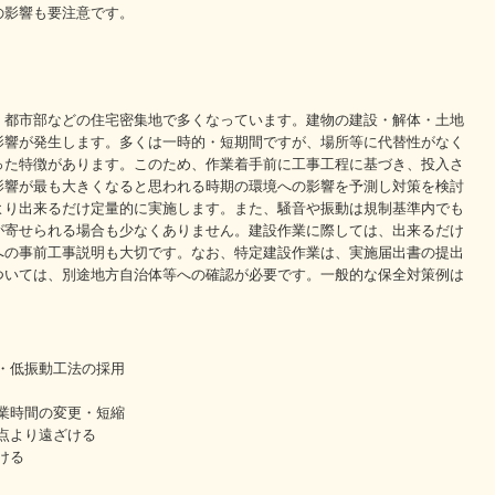
の影響も要注意です。
、都市部などの住宅密集地で多くなっています。建物の建設・解体・土地
影響が発生します。多くは一時的・短期間ですが、場所等に代替性がなく
った特徴があります。このため、作業着手前に工事工程に基づき、投入さ
影響が最も大きくなると思われる時期の環境への影響を予測し対策を検討
より出来るだけ定量的に実施します。また、騒音や振動は規制基準内でも
が寄せられる場合も少なくありません。建設作業に際しては、出来るだけ
への事前工事説明も大切です。なお、特定建設作業は、実施届出書の提出
ついては、別途地方自治体等への確認が必要です。一般的な保全対策例は
・低振動工法の採用
業時間の変更・短縮
点より遠ざける
ける