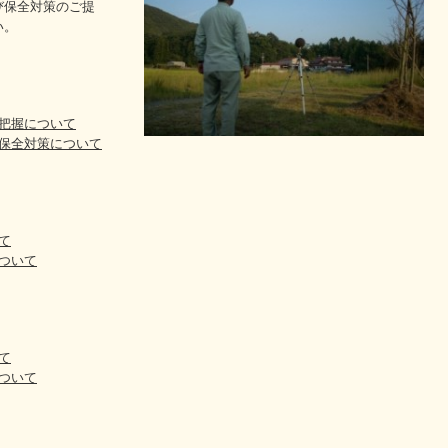
び保全対策のご提
い。
把握について
保全対策について
て
ついて
て
ついて