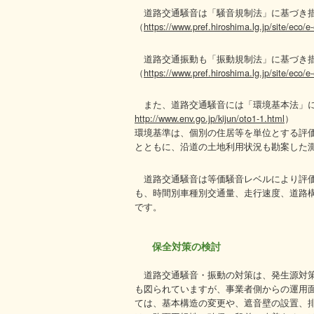
道路交通騒音は「騒音規制法」に基づき
（
https://www.pref.hiroshima.lg.jp/site/eco/e
道路交通振動も「振動規制法」に基づき
（
https://www.pref.hiroshima.lg.jp/site/eco/e
また、道路交通騒音には「環境基本法」
http://www.env.go.jp/kijun/oto1-1.html
）
環境基準は、個別の住居等を単位とする評
とともに、沿道の土地利用状況も勘案した
道路交通騒音は等価騒音レベルにより評価
も、時間別車種別交通量、走行速度、道路
です。
保全対策の検討
道路交通騒音・振動の対策は、発生源対
も図られていますが、事業者側からの運用
ては、基本構造の変更や、遮音壁の設置、