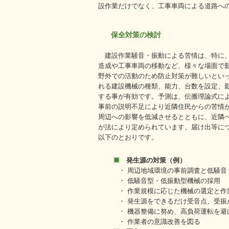
設作業だけでなく、工事車両による道路へ
保全対策の検討
建設作業騒音・振動による苦情は、特に
造成や工事車両の移動など、様々な場面で
野外での活動のため防止対策が難しいとい
れる建設機械の種類、能力、台数を設定、
する事が有効です。予測は、伝搬理論式に
事前の説明不足により近隣住民からの苦情
周辺への影響を低減させるとともに、近隣
が法により定められています、届け出等に
以下のとおりです。
発生源の対策（例）
・ 周辺地域環境の事前調査と低騒音
・ 低騒音型・低振動型機械の採用
・ 作業規模に応じた機械の選定と作
・ 発生源をできるだけ受音点、受振
・ 機器整備に努め、高負荷運転を避
・ 作業者の意識改善を図る