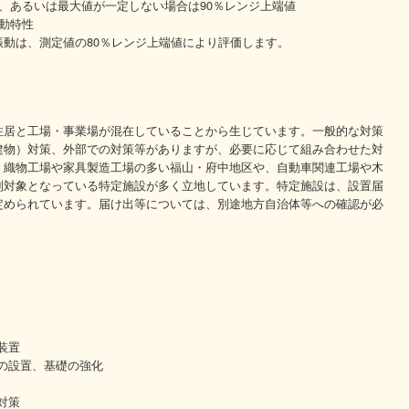
、あるいは最大値が一定しない場合は90％レンジ上端値
動特性
動は、測定値の80％レンジ上端値により評価します。
住居と工場・事業場が混在していることから生じています。一般的な対策
建物）対策、外部での対策等がありますが、必要に応じて組み合わせた対
、織物工場や家具製造工場の多い福山・府中地区や、自動車関連工場や木
制対象となっている特定施設が多く立地しています。特定施設は、設置届
定められています。届け出等については、別途地方自治体等への確認が必
装置
の設置、基礎の強化
対策