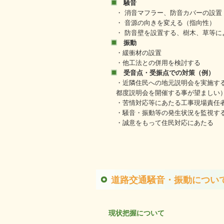
騒音
・ 消音マフラー、防音カバーの設
・ 音源の向きを変える（指向性）
・ 防音壁を設置する、樹木、草等に
振動
・緩衝材の設置
・他工法との併用を検討する
受音点・受振点での対策（例）
・近隣住民への地元説明会を実施す
都度説明会を開催する事が望ましい
・苦情対応等にあたる工事現場責任
・騒音・振動等の発生状況を監視す
・誠意をもって住民対応にあたる 
道路交通騒音・振動につい
現状把握について