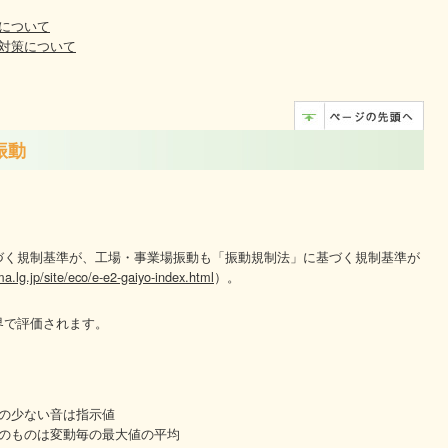
について
対策について
振動
づく規制基準が、工場・事業場振動も「振動規制法」に基づく規制基準が
ma.lg.jp/site/eco/e-e2-gaiyo-index.html
）。
界で評価されます。
の少ない音は指示値
のものは変動毎の最大値の平均