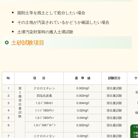
掘削土等を残土として処分したい場合
その土地が汚染されているかどうか確認したい場合
土壌汚染対策時の搬入土壌試験
土砂試験項目
№
項 目
基 準 値
試験区分
サ
1
第
クロロエチレン
0.002mg/l
溶出量試験
１
2
四塩化炭素
0.002mg/l
溶出量試験
種
溶
3
1.2-ｼﾞｸﾛﾛｴﾀﾝ
0.004mg/l
溶出量試験
出
量
4
1.1-ｼﾞｸﾛﾛｴﾁﾚﾝ
0.02mg/l
溶出量試験
試
験
5
1.2-ｼﾞｸﾛﾛｴﾁﾚﾝ
0.04mg/l
溶出量試験
6
1.3-ｼﾞｸﾛﾛﾌﾟﾛﾍﾟﾝ
0.002mg/l
溶出量試験
7
ジクロロメタン
0.02mg/l
溶出量試験