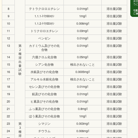
8
テトラクロロエチレン
0.01mg/l
溶出量試験
9
1.1.1-ﾄﾘｸﾛﾛｴﾀﾝ
1mg/l
溶出量試験
10
1.1.2-ﾄﾘｸﾛﾛｴﾀﾝ
0.006mg/l
溶出量試験
11
トリクロロエチレン
0.03mg/l
溶出量試験
12
ベンゼン
0.01mg/l
溶出量試験
13
第
カドミウム及びその化
0.01mg/l
溶出量試験
２
合物
種
14
六価クロム化合物
0.05mg/l
溶出量試験
溶
出
15
シアン化合物
検出されないこと
溶出量試験
量
試
16
水銀及びその化合物
0.0005mg/l
溶出量試験
験
17
アルキル水銀化合物
検出されないこと
溶出量試験
18
セレン及びその化合物
0.01mg/l
溶出量試験
19
鉛及びその化合物
0.01mg/l
溶出量試験
20
ヒ素及びその化合物
0.01mg/l
溶出量試験
21
ふっ素及びその化合物
0.8mg/l
溶出量試験
22
ほう素及びその化合物
1mg/l
溶出量試験
23
第
シマジン
0.003mg/l
溶出量試験
３
24
チウラム
0.006mg/l
溶出量試験
種
溶